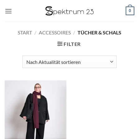
Zum
0
Inhalt
springen
START
/
ACCESSOIRES
/
TÜCHER & SCHALS
FILTER