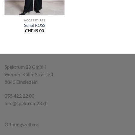
ACCESSOIRES
Schal ROSS
CHF
49.00
Spektrum 23 GmbH
Werner-Kälin-Strasse 1
8840 Einsiedeln
055 422 22 00
info@spektrum23.ch
Öffnungszeiten: