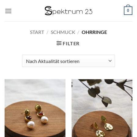
Zum
0
Inhalt
springen
START
/
SCHMUCK
/
OHRRINGE
FILTER