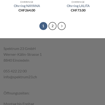
OHRRINGE
OHRRINGE
Ohrring NAYANA
Ohrring LALITA
CHF
264.00
CHF
73.00
1
2
Spektrum 23 GmbH
Werner-Kälin-Strasse 1
8840 Einsiedeln
055 422 22 00
info@spektrum23.ch
Öffnungszeiten:
Montag bis Freitag