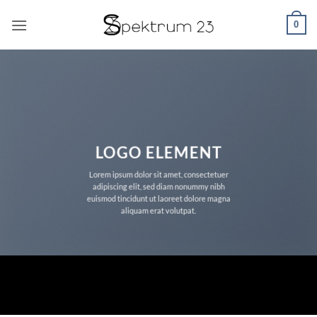
Zum
0
Inhalt
springen
LOGO ELEMENT
Lorem ipsum dolor sit amet, consectetuer
adipiscing elit, sed diam nonummy nibh
euismod tincidunt ut laoreet dolore magna
aliquam erat volutpat.