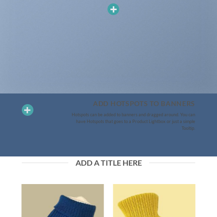
ADD HOTSPOTS TO BANNERS
Hotspots can be added to banners and dragged around. You can
have Hotspots that goes to a Product Lightbox or just a simple
Tooltip.
ADD A TITLE HERE