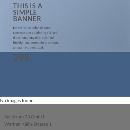
THIS IS A
SIMPLE
BANNER
Lorem ipsum dolor sit amet,
consectetuer adipiscing elit, sed
diam nonummy nibh euismod
tincidunt ut laoreet dolore magna
aliquam erat volutpat.
29$
No images found.
Spektrum 23 GmbH
Werner-Kälin-Strasse 1