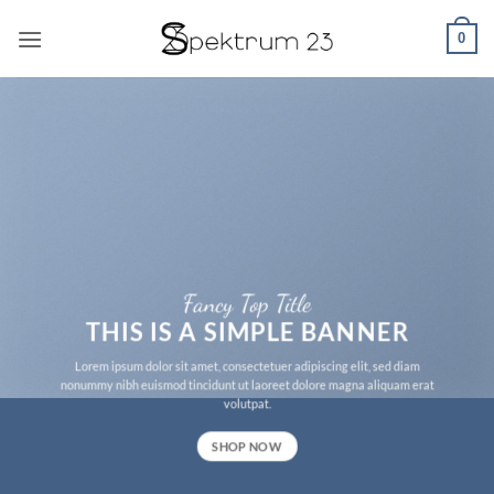
Zum
0
Inhalt
springen
Fancy Top Title
THIS IS A SIMPLE BANNER
Lorem ipsum dolor sit amet, consectetuer adipiscing elit, sed diam
nonummy nibh euismod tincidunt ut laoreet dolore magna aliquam erat
volutpat.
SHOP NOW