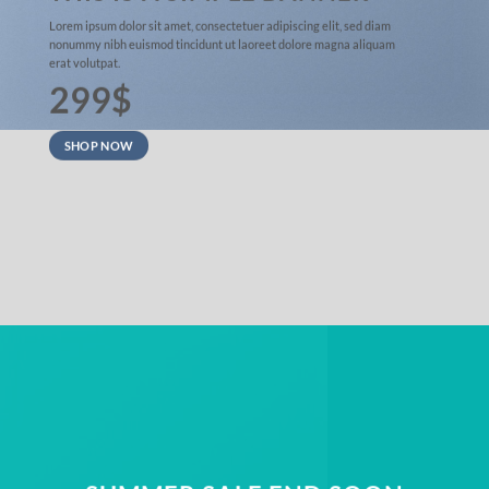
Lorem ipsum dolor sit amet, consectetuer adipiscing elit, sed diam
nonummy nibh euismod tincidunt ut laoreet dolore magna aliquam
erat volutpat.
299$
SHOP NOW