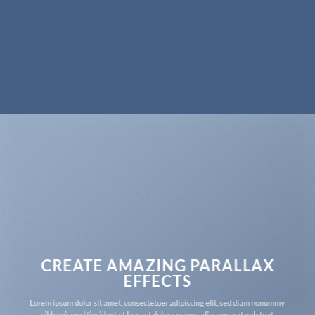
CREATE AMAZING PARALLAX
EFFECTS
Lorem ipsum dolor sit amet, consectetuer adipiscing elit, sed diam nonummy
nibh euismod tincidunt ut laoreet dolore magna aliquam erat volutpat.