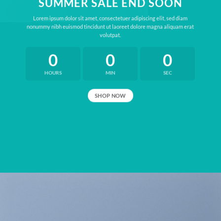
SUMMER SALE END SOON
Lorem ipsum dolor sit amet, consectetuer adipiscing elit, sed diam
nonummy nibh euismod tincidunt ut laoreet dolore magna aliquam erat
volutpat.
0
0
0
HOURS
MIN
SEC
SHOP NOW