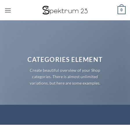
Zum
0
Inhalt
springen
CATEGORIES ELEMENT
Create beautiful overview of your Shop
categories. There is almost unlimited
variations, but here are some examples.