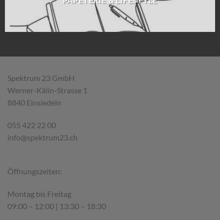
PAPETERIE & LIFESTYLE
Spektrum 23 GmbH
Werner-Kälin-Strasse 1
8840 Einsiedeln
055 422 22 00
info@spektrum23.ch
Öffnungszeiten:
Montag bis Freitag
09:00 – 12:00 | 13:30 – 18:30