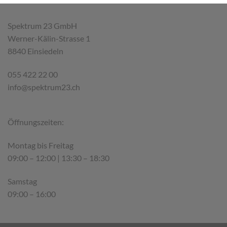
Spektrum 23 GmbH
Werner-Kälin-Strasse 1
8840 Einsiedeln
055 422 22 00
info@spektrum23.ch
Öffnungszeiten:
Montag bis Freitag
09:00 – 12:00 | 13:30 – 18:30
Samstag
09:00 – 16:00