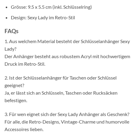
Grösse: 9.5 x 5.5 cm (inkl. Schlüsselring)
Design: Sexy Lady im Retro-Stil
FAQs
1. Aus welchem Material besteht der Schlüsselanhänger Sexy
Lady?
Der Anhänger besteht aus robustem Acryl mit hochwertigem
Druck im Retro-Stil.
2. Ist der Schlüsselanhänger für Taschen oder Schlüssel
geeignet?
Ja, er lässt sich an Schlüsseln, Taschen oder Rucksäcken
befestigen.
3. Für wen eignet sich der Sexy Lady Anhänger als Geschenk?
Für alle, die Retro-Designs, Vintage-Charme und humorvolle
Accessoires lieben.