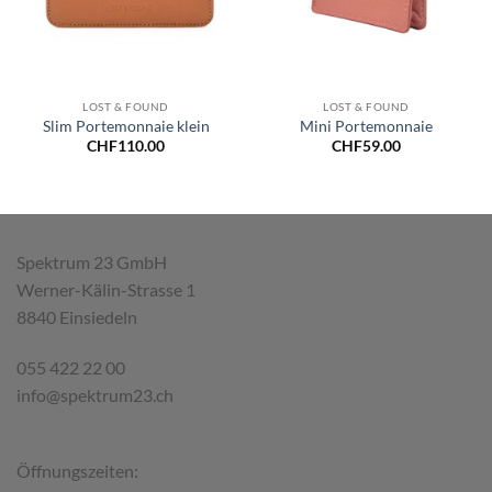
LOST & FOUND
LOST & FOUND
Slim Portemonnaie klein
Mini Portemonnaie
CHF
110.00
CHF
59.00
Spektrum 23 GmbH
Werner-Kälin-Strasse 1
8840 Einsiedeln
055 422 22 00
info@spektrum23.ch
Öffnungszeiten: