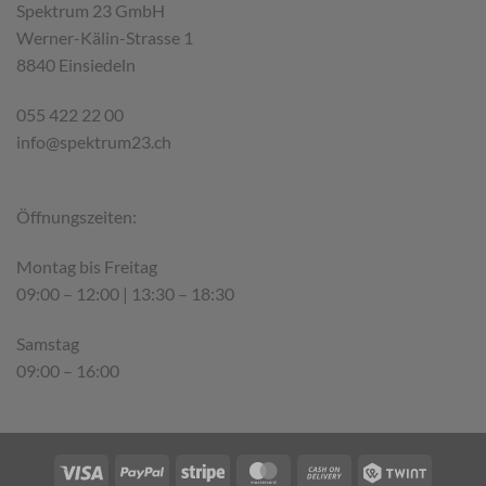
Varianten
Spektrum 23 GmbH
auf.
Werner-Kälin-Strasse 1
Die
8840 Einsiedeln
Optionen
können
055 422 22 00
auf
info@spektrum23.ch
der
Produktseite
Öffnungszeiten:
gewählt
werden
Montag bis Freitag
09:00 – 12:00 | 13:30 – 18:30
Samstag
09:00 – 16:00
Visa
PayPal
Stripe
MasterCard
Cash
Twint