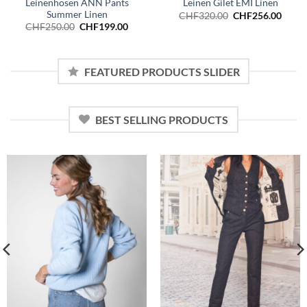
Leinenhosen ANN Pants
Leinen Gilet EMI Linen
Summer Linen
Ursprünglicher
Aktue
CHF
320.00
CHF
256.00
Preis
Preis
Ursprünglicher
Aktueller
CHF
250.00
CHF
199.00
war:
ist:
Preis
Preis
CHF320.00
CHF25
war:
ist:
CHF250.00
CHF199.00.
FEATURED PRODUCTS SLIDER
BEST SELLING PRODUCTS