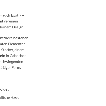
 Hauch Exotik –
nd
vereinen
odernem Design.
ckstücke bestehen
mmten Elementen:
Stecker, einem
ein
in Cabochon-
ei schwingenden
äßiger Form.
goldet
ndliche Haut