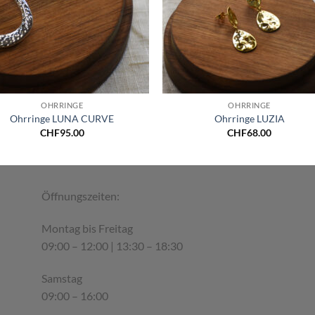
+
OHRRINGE
OHRRINGE
Ohrringe LUNA CURVE
Ohrringe LUZIA
CHF
95.00
CHF
68.00
Öffnungszeiten:
Montag bis Freitag
09:00 – 12:00 | 13:30 – 18:30
Samstag
09:00 – 16:00