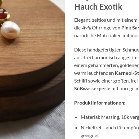
Hauch Exotik
Elegant, zeitlos und mit einem
die
Ayla
Ohrringe von
Pink Sa
natürliche Materialien mit m
Diese handgefertigten Schmu
aus drei harmonisch abgesti
einem gehämmerten, goldenen 
warm leuchtenden
Karneol-St
Schliff sowie einer großen, fr
Süßwasserperle
mit unregelm
Produktinformationen:
Material: Messing, 18k ver
Nickelfrei – auch für empfi
geeignet