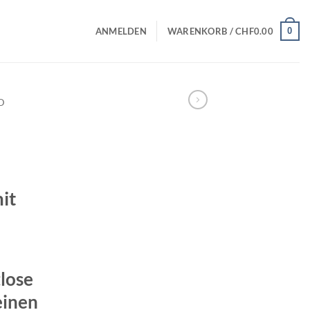
0
ANMELDEN
WARENKORB /
CHF
0.00
D
it
lose
einen