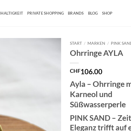
HALTIGKEIT
PRIVATE SHOPPING
BRANDS
BLOG
SHOP
START
/
MARKEN
/
PINK SAN
Ohrringe AYLA
106.00
CHF
Ayla – Ohrringe m
Karneol und
Süßwasserperle
PINK SAND – Zeit
Eleganz trifft auf 