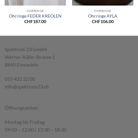
OHRRINGE
OHRRINGE
Ohrringe FEDER KREOLEN
Ohrringe AYLA
CHF
187.00
CHF
106.00
Spektrum 23 GmbH
Werner-Kälin-Strasse 1
8840 Einsiedeln
055 422 22 00
info@spektrum23.ch
Öffnungszeiten:
Montag bis Freitag
09:00 – 12:00 | 13:30 – 18:30